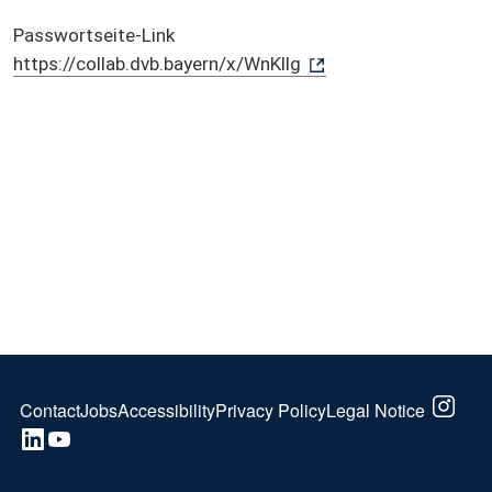
Passwortseite-Link
https://collab.dvb.bayern/x/WnKllg
FOOTER
Contact
Jobs
Accessibility
Privacy Policy
Legal Notice