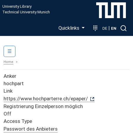
Skip to main content
University Library
Technical University Munich
Quicklinks
|
DE
EN
Main navigation
☰
Home
Anker
hochpart
Link
https://www.hochparterre.ch/epaper/
Registrierung Einzelperson möglich
Off
Access Type
Passwort des Anbieters