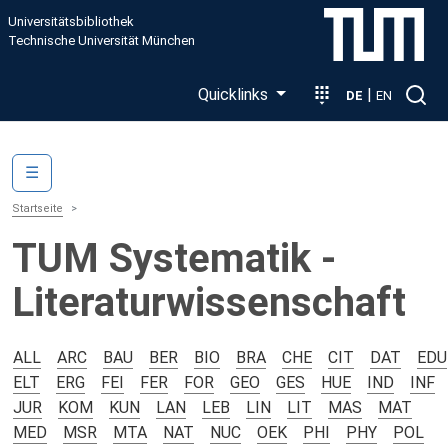
Direkt zum Inhalt
Universitätsbibliothek
Technische Universität München
Quicklinks
|
DE
EN
Main navigation
☰
Startseite
TUM Systematik -
Literaturwissenschaft
ALL
ARC
BAU
BER
BIO
BRA
CHE
CIT
DAT
EDU
ELT
ERG
FEI
FER
FOR
GEO
GES
HUE
IND
INF
JUR
KOM
KUN
LAN
LEB
LIN
LIT
MAS
MAT
MED
MSR
MTA
NAT
NUC
OEK
PHI
PHY
POL