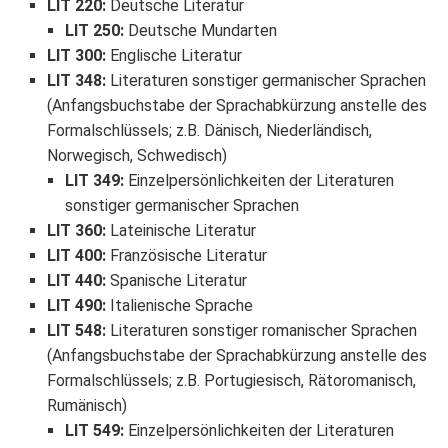
LIT 220
:
Deutsche Literatur
LIT 250
:
Deutsche Mundarten
LIT 300
:
Englische Literatur
LIT 348
:
Literaturen sonstiger germanischer Sprachen
(Anfangsbuchstabe der Sprachabkürzung anstelle des
Formalschlüssels; z.B. Dänisch, Niederländisch,
Norwegisch, Schwedisch)
LIT 349
:
Einzelpersönlichkeiten der Literaturen
sonstiger germanischer Sprachen
LIT 360
:
Lateinische Literatur
LIT 400
:
Französische Literatur
LIT 440
:
Spanische Literatur
LIT 490
:
Italienische Sprache
LIT 548
:
Literaturen sonstiger romanischer Sprachen
(Anfangsbuchstabe der Sprachabkürzung anstelle des
Formalschlüssels; z.B. Portugiesisch, Rätoromanisch,
Rumänisch)
LIT 549
:
Einzelpersönlichkeiten der Literaturen