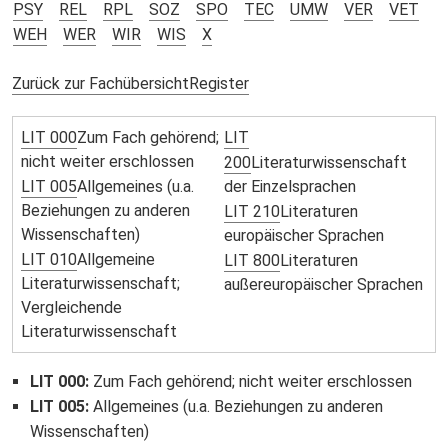
PSY
REL
RPL
SOZ
SPO
TEC
UMW
VER
VET
WEH
WER
WIR
WIS
X
Zurück zur Fachübersicht
Register
LIT 000
Zum Fach gehörend;
LIT
nicht weiter erschlossen
200
Literaturwissenschaft
LIT 005
Allgemeines (u.a.
der Einzelsprachen
Beziehungen zu anderen
LIT 210
Literaturen
Wissenschaften)
europäischer Sprachen
LIT 010
Allgemeine
LIT 800
Literaturen
Literaturwissenschaft;
außereuropäischer Sprachen
Vergleichende
Literaturwissenschaft
LIT 000
:
Zum Fach gehörend; nicht weiter erschlossen
LIT 005
:
Allgemeines (u.a. Beziehungen zu anderen
Wissenschaften)