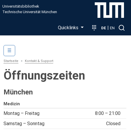
Direkt zum Inhalt
Universitätsbibliothek
Technische Universität München
Quicklinks
|
DE
EN
Main navigation
☰
Startseite
Kontakt & Support
Öffnungszeiten
München
Medizin
Montag – Freitag
8:00 – 21:00
Samstag – Sonntag
Closed