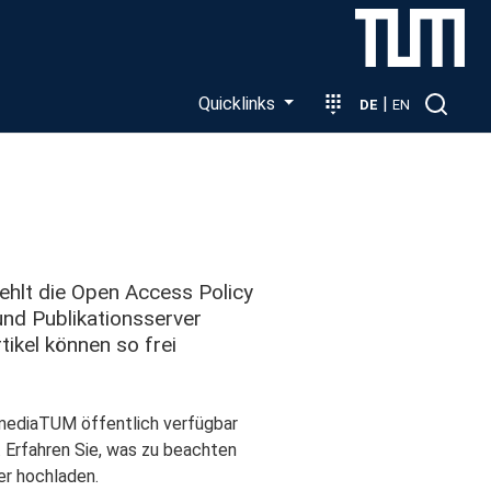
Quicklinks
|
DE
EN
ehlt die Open Access Policy
nd Publikations­server
tikel können so frei
 mediaTUM öffentlich verfügbar
Erfahren Sie, was zu beachten
ver hochladen.