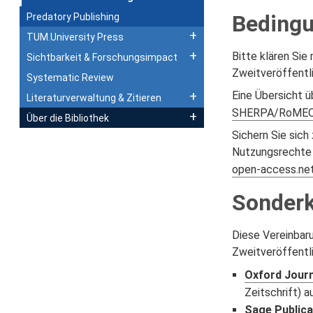
Bedingu
Predatory Publishing
TUM.University Press
Bitte klären Sie
Sichtbarkeit & Forschungsimpact
Zweitveröffentli
Systematic Review
Eine Übersicht ü
Literaturverwaltung & Zitieren
SHERPA/RoMEO
Über die Bibliothek
Sichern Sie sich
Nutzungsrechte f
open-access.ne
Sonderk
Diese Vereinbar
Zweitveröffentl
Oxford Journ
Zeitschrift) 
Sage Publica