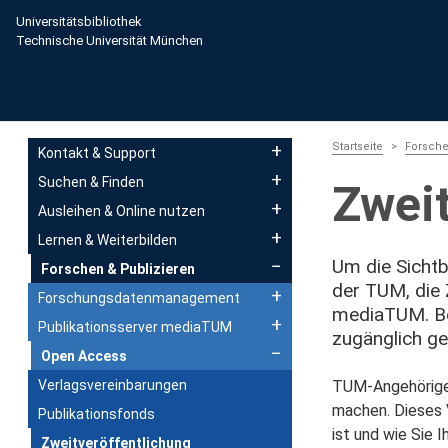
Direkt zum Inhalt
Universitätsbibliothek
Technische Universität München
Main navigation
Startseite
Forsche
Kontakt & Support
Suchen & Finden
Zweit
Ausleihen & Online nutzen
Lernen & Weiterbilden
Um die Sichtb
Forschen & Publizieren
der TUM, die 
Forschungsdatenmanagement
mediaTUM. Ber
Publikationsserver mediaTUM
zugänglich g
Open Access
Verlagsvereinbarungen
TUM-Angehörige 
machen. Dieses 
Publikationsfonds
ist und wie Sie 
Zweitveröffentlichung