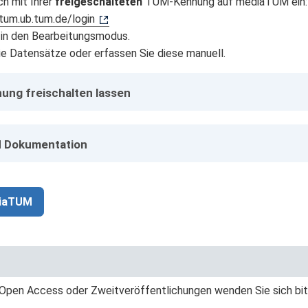
ch mit Ihrer
freigeschalteten
TUM-Kennung auf mediaTUM ein:
tum.ub.tum.de/login
in den Bearbeitungsmodus.
ie Datensätze oder erfassen Sie diese manuell.
ng freischalten lassen
 Dokumentation
diaTUM
 Open Access oder Zweitveröffentlichungen wenden Sie sich bi