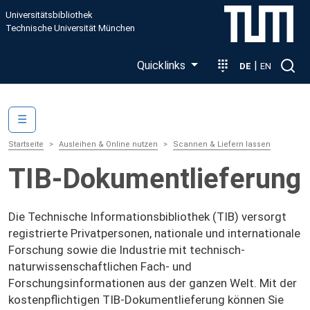
Direkt zum Inhalt
Universitätsbibliothek
Technische Universität München
Quicklinks
|
DE
EN
Main navigation
☰
Startseite
Ausleihen & Online nutzen
Scannen & Liefern lassen
TIB-Dokumentlieferung
Die Technische Informationsbibliothek (TIB) versorgt
registrierte Privatpersonen, nationale und internationale
Forschung sowie die Industrie mit technisch-
naturwissenschaftlichen Fach- und
Forschungsinformationen aus der ganzen Welt. Mit der
kostenpflichtigen TIB-Dokumentlieferung können Sie