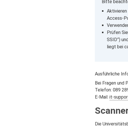
Bitte beacht
Aktivieren
Access-Poi
Verwenden
Prüfen Sie
SSID”) und
liegt bei 
Ausführliche In
Bei Fragen und 
Telefon: 089 2
E-Mail:
it-suppo
Scanne
Die Universitäts