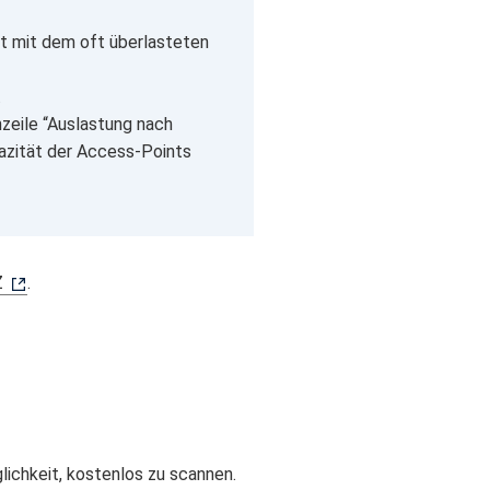
ät mit dem oft überlasteten
.
zeile “Auslastung nach
azität der Access-Points
Z
.
glichkeit, kostenlos zu scannen.