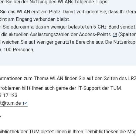
en Sie bei der Nutzung des WLANs folgende Tipps:
 Sie das WLAN erst am Platz. Damit verhindern Sie, dass Ihr Ger
nt am Eingang verbunden bleibt.
 Sie eduroam-a, das im weniger belasteten 5-GHz-Band sendet
 die
aktuellen Auslastungszahlen der Access-Points
(Spalten
 weichen Sie auf weniger genutzte Bereiche aus. Die Nutzerkap
ca. 100 Personen.
formationen zum Thema WLAN finden Sie auf den
Seiten des LR
Problemen hilft Ihnen auch gerne der IT-Support der TUM.
89 17 123
rt@tum.de
r
bibliothek der TUM bietet Ihnen in Ihren Teilbibliotheken die Mö