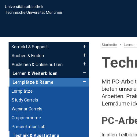
Direkt zum Inhalt
Universitätsbibliothek
Technische Universität München
Main navigation
Startseite
Lernen 
Kontakt & Support
Suchen & Finden
Tech
Ausleihen & Online nutzen
Lernen & Weiterbilden
Mit PC‑Arbeit
Lernplätze & Räume
bieten unsere
Lernplätze
Arbeiten. Pra
Study Carrels
Lernräume ide
Webinar Carrels
PC-Arbe
Gruppenräume
Presentation Lab
In allen Teilbib
Technik & Ausstattung