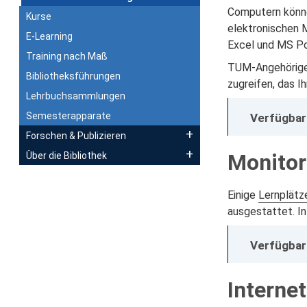
Computern könn
Kurse
elektronischen 
E-Learning
Excel und MS Po
Training nach Maß
TUM-Angehörige 
Bibliotheksführungen
zugreifen, das I
Lehrbuchsammlungen
Semesterapparate
Verfügbark
Forschen & Publizieren
Monitor
Über die Bibliothek
Einige
Lernplätz
ausgestattet. In
Verfügbark
Internet