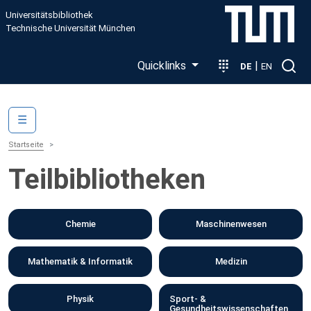
Direkt zum Inhalt
Universitätsbibliothek
Technische Universität München
Quicklinks
|
DE
EN
Main navigation
☰
Startseite
Teilbibliotheken
Chemie
Maschinenwesen
Mathematik & Informatik
Medizin
Physik
Sport- &
Gesundheitswissenschaften