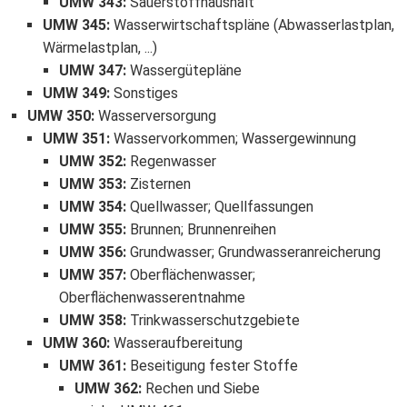
UMW 343
:
Sauerstoffhaushalt
UMW 345
:
Wasserwirtschaftspläne (Abwasserlastplan,
Wärmelastplan, ...)
UMW 347
:
Wassergütepläne
UMW 349
:
Sonstiges
UMW 350
:
Wasserversorgung
UMW 351
:
Wasservorkommen; Wassergewinnung
UMW 352
:
Regenwasser
UMW 353
:
Zisternen
UMW 354
:
Quellwasser; Quellfassungen
UMW 355
:
Brunnen; Brunnenreihen
UMW 356
:
Grundwasser; Grundwasseranreicherung
UMW 357
:
Oberflächenwasser;
Oberflächenwasserentnahme
UMW 358
:
Trinkwasserschutzgebiete
UMW 360
:
Wasseraufbereitung
UMW 361
:
Beseitigung fester Stoffe
UMW 362
:
Rechen und Siebe