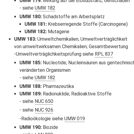
UMW 179
:
Wirkung auf die Erbsubstanz; Genschäden
siehe
UMW 182
UMW 180
:
Schadstoffe am Arbeitsplatz
UMW 181
:
Krebserregende Stoffe (Carcinogene)
UMW 182
:
Mutagene
UMW 183
:
Umweltchemikalien; Umweltverträglichkeit
von umweltwirksamen Chemikalien; Gesamtbewertung
Umweltverträglichkeitsprüfung siehe
RPL 837
UMW 185
:
Nucleotide; Nucleinsäuren aus gentechnisc
veränderten Organismen
siehe
UMW 182
UMW 188
:
Pharmazeutika
UMW 189
:
Radionuklide; Radioaktive Stoffe
siehe
NUC 650
siehe
NUC 926
Radioökologie siehe
UMW 019
UMW 190
:
Biozide