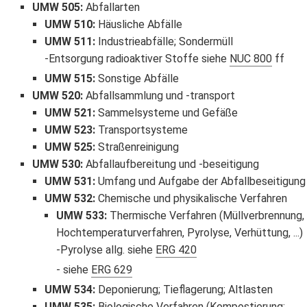
UMW 505
:
Abfallarten
UMW 510
:
Häusliche Abfälle
UMW 511
:
Industrieabfälle; Sondermüll
Entsorgung radioaktiver Stoffe siehe
NUC 800
ff
UMW 515
:
Sonstige Abfälle
UMW 520
:
Abfallsammlung und -transport
UMW 521
:
Sammelsysteme und Gefäße
UMW 523
:
Transportsysteme
UMW 525
:
Straßenreinigung
UMW 530
:
Abfallaufbereitung und -beseitigung
UMW 531
:
Umfang und Aufgabe der Abfallbeseitigung
UMW 532
:
Chemische und physikalische Verfahren
UMW 533
:
Thermische Verfahren (Müllverbrennung,
Hochtemperaturverfahren, Pyrolyse, Verhüttung, ...)
Pyrolyse allg. siehe
ERG 420
siehe
ERG 629
UMW 534
:
Deponierung; Tieflagerung; Altlasten
UMW 535
:
Biologische Verfahren (Kompostierung;