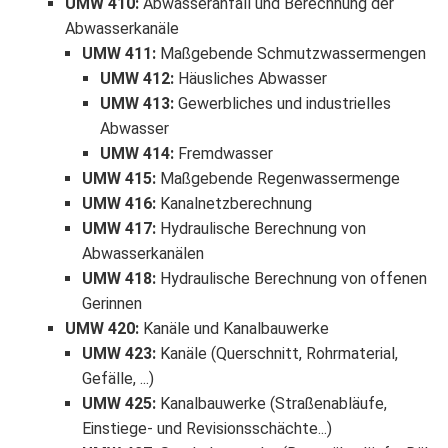
UMW 410
:
Abwasseranfall und Berechnung der
Abwasserkanäle
UMW 411
:
Maßgebende Schmutzwassermengen
UMW 412
:
Häusliches Abwasser
UMW 413
:
Gewerbliches und industrielles
Abwasser
UMW 414
:
Fremdwasser
UMW 415
:
Maßgebende Regenwassermenge
UMW 416
:
Kanalnetzberechnung
UMW 417
:
Hydraulische Berechnung von
Abwasserkanälen
UMW 418
:
Hydraulische Berechnung von offenen
Gerinnen
UMW 420
:
Kanäle und Kanalbauwerke
UMW 423
:
Kanäle (Querschnitt, Rohrmaterial,
Gefälle, ...)
UMW 425
:
Kanalbauwerke (Straßenabläufe,
Einstiege- und Revisionsschächte...)