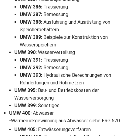
UMW 386
:
Trassierung
UMW 387
:
Bemessung
UMW 388
:
Ausführung und Ausrüstung von
Speicherbehältern
UMW 389
:
Beispiele zur Konstruktion von
Wasserspeichern
UMW 390
:
Wasserverteilung
UMW 391
:
Trassierung
UMW 392
:
Bemessung
UMW 393
:
Hydraulische Berechnungen von
Rohrleitungen und Rohrnetzen
UMW 395
:
Bau- und Betriebskosten der
Wasserversorgung
UMW 399
:
Sonstiges
UMW 400
:
Abwasser
Wärmerückgewinnung aus Abwasser siehe
ERG 520
UMW 405
:
Entwässerungsverfahren