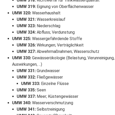
UMW 318
:
Richtwerte für Trinkwasserqualität
UMW 319
:
Eignung von Oberflächenwasser
UMW 320
:
Wasserhaushalt
UMW 321
:
Wasserkreislauf
UMW 323
:
Niederschlag
UMW 324
:
Abfluss; Verdunstung
UMW 325
:
Wassergefährdende Stoffe
UMW 326
:
Wirkungen; Verträglichkeit
UMW 327
:
Abwehrmaßnahmen; Wasserschutz
UMW 330
:
Gewässerökologie (Belastung, Verunreinigung,
Auswirkungen, ...)
UMW 331
:
Grundwasser
UMW 332
:
Fließgewässer
UMW 333
:
Einzelne Flüsse
UMW 335
:
Seen
UMW 337
:
Meer; Küstengewässer
UMW 340
:
Wasserverschmutzung
UMW 341
:
Selbstreinigung