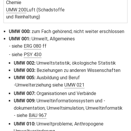
Chemie
UMW 200
Luft (Schadstoffe
und Reinhaltung)
UMW 000
:
zum Fach gehörend; nicht weiter erschlossen
UMW 001
:
Umwelt, Allgemeines
siehe
ERG 080
ff
siehe
PSY 430
UMW 002
:
Umweltstatistik; ökologische Statistik
UMW 003
:
Beziehungen zu anderen Wissenschaften
UMW 005
:
Ausbildung und Beruf
Umwelterziehung siehe
UMW 021
UMW 007
:
Organisationen und Verbände
UMW 009
:
Umweltinformationssystem und -
dokumentation; Umweltsimulation; Umweltinformatik
siehe
BAU 967
UMW 010
:
Umweltprobleme; Anthropogene