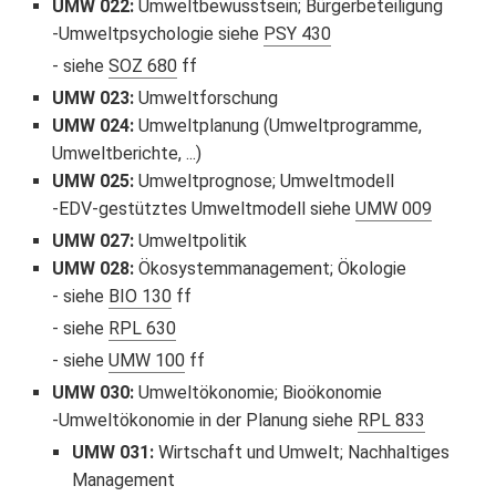
UMW 022
:
Umweltbewusstsein; Bürgerbeteiligung
Umweltpsychologie siehe
PSY 430
siehe
SOZ 680
ff
UMW 023
:
Umweltforschung
UMW 024
:
Umweltplanung (Umweltprogramme,
Umweltberichte, ...)
UMW 025
:
Umweltprognose; Umweltmodell
EDV-gestütztes Umweltmodell siehe
UMW 009
UMW 027
:
Umweltpolitik
UMW 028
:
Ökosystemmanagement; Ökologie
siehe
BIO 130
ff
siehe
RPL 630
siehe
UMW 100
ff
UMW 030
:
Umweltökonomie; Bioökonomie
Umweltökonomie in der Planung siehe
RPL 833
UMW 031
:
Wirtschaft und Umwelt; Nachhaltiges
Management