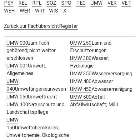
PSY
REL
RPL
SOZ
SPO
TEC
UMW
VER
VET
WEH
WER
WIR
WIS
X
Zurück zur Fachübersicht
Register
UMW 000
zum Fach
UMW 250
Lärm und
gehörend; nicht weiter
Erschütterungen
erschlossen
UMW 300
Wasser;
UMW 001
Umwelt,
Hydrologie
Allgemeines
UMW 350
Wasserversorgung
UMW
UMW 400
Abwasser
040
Umweltingenieurwesen
UMW 450
Abwasserreinigung
UMW 050
Umweltrecht
UMW 500
Abfall;
UMW 100
Naturschutz und
Abfallwirtschaft; Müll
Landschaftspflege
UMW
150
Umweltchemikalien,
Umweltchemie, Ökologische