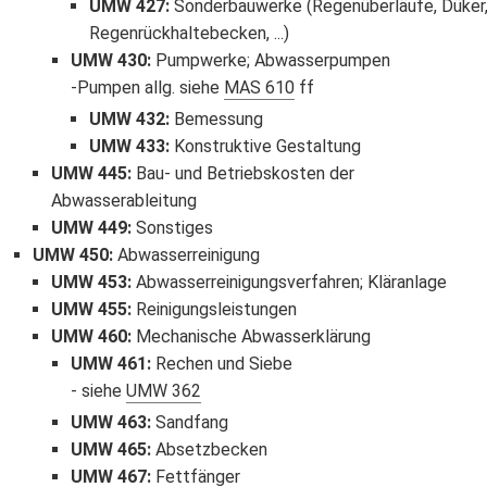
UMW 427
:
Sonderbauwerke (Regenüberläufe, Düker
Regenrückhaltebecken, ...)
UMW 430
:
Pumpwerke; Abwasserpumpen
Pumpen allg. siehe
MAS 610
ff
UMW 432
:
Bemessung
UMW 433
:
Konstruktive Gestaltung
UMW 445
:
Bau- und Betriebskosten der
Abwasserableitung
UMW 449
:
Sonstiges
UMW 450
:
Abwasserreinigung
UMW 453
:
Abwasserreinigungsverfahren; Kläranlage
UMW 455
:
Reinigungsleistungen
UMW 460
:
Mechanische Abwasserklärung
UMW 461
:
Rechen und Siebe
siehe
UMW 362
UMW 463
:
Sandfang
UMW 465
:
Absetzbecken
UMW 467
:
Fettfänger