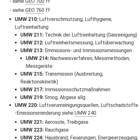
siehe
GEO 700
ff
siehe
GEO 760
ff
UMW 210
:
Luftverschmutzung; Lufthygiene;
Luftreinhaltung
UMW 211
:
Technik der Luftreinhaltung (Gasreinigung)
UMW 212
:
Luftreinheitsmessung; Luftüberwachung
UMW 213
:
Emmissions- und Immissionsmessungen
UMW 214
:
Nachweisverfahren; Messmethoden;
Messgeräte
UMW 215
:
Transmission (Ausbreitung,
Reaktionskinetik)
UMW 217
:
Immissionsschutzmaßnahmen
UMW 219
:
Smog; Abgase allg.
UMW 220
:
Luftverunreinigungsquellen; Luftschadstoffe
Emissionsminderung siehe
UMW 240
UMW 221
:
Aerosole; Treibgase
UMW 223
:
Rauchgase
UMW 224
:
Hausbrand; Feuerungen; Energieerzeugung;