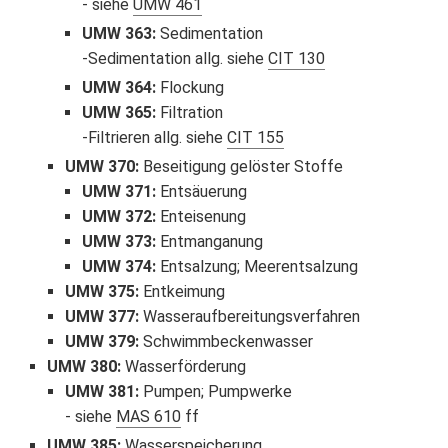
siehe
UMW 461
UMW 363
:
Sedimentation
Sedimentation allg. siehe
CIT 130
UMW 364
:
Flockung
UMW 365
:
Filtration
Filtrieren allg. siehe
CIT 155
UMW 370
:
Beseitigung gelöster Stoffe
UMW 371
:
Entsäuerung
UMW 372
:
Enteisenung
UMW 373
:
Entmanganung
UMW 374
:
Entsalzung; Meerentsalzung
UMW 375
:
Entkeimung
UMW 377
:
Wasseraufbereitungsverfahren
UMW 379
:
Schwimmbeckenwasser
UMW 380
:
Wasserförderung
UMW 381
:
Pumpen; Pumpwerke
siehe
MAS 610
ff
UMW 385
:
Wasserspeicherung