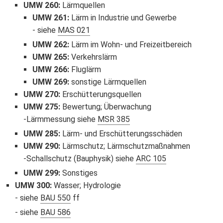
UMW 260
:
Lärmquellen
UMW 261
:
Lärm in Industrie und Gewerbe
siehe
MAS 021
UMW 262
:
Lärm im Wohn- und Freizeitbereich
UMW 265
:
Verkehrslärm
UMW 266
:
Fluglärm
UMW 269
:
sonstige Lärmquellen
UMW 270
:
Erschütterungsquellen
UMW 275
:
Bewertung; Überwachung
Lärmmessung siehe
MSR 385
UMW 285
:
Lärm- und Erschütterungsschäden
UMW 290
:
Lärmschutz; Lärmschutzmaßnahmen
Schallschutz (Bauphysik) siehe
ARC 105
UMW 299
:
Sonstiges
UMW 300
:
Wasser; Hydrologie
siehe
BAU 550
ff
siehe
BAU 586