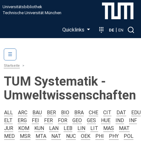
Direkt zum Inhalt
Universitätsbibliothek
Technische Universität München
Quicklinks
|
DE
EN
Main navigation
☰
Startseite
TUM Systematik -
Umweltwissenschaften
ALL
ARC
BAU
BER
BIO
BRA
CHE
CIT
DAT
EDU
ELT
ERG
FEI
FER
FOR
GEO
GES
HUE
IND
INF
JUR
KOM
KUN
LAN
LEB
LIN
LIT
MAS
MAT
MED
MSR
MTA
NAT
NUC
OEK
PHI
PHY
POL