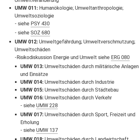
Umweltveränderung
UMW 011
:
Humanökologie; Umweltanthropologie;
Umweltsoziologie
siehe
PSY 430
siehe
SOZ 680
UMW 012
:
Umweltgefährdung; Umweltverschmutzung;
Umweltschäden
Risikodiskussion Energie und Umwelt siehe
ERG 080
UMW 013
:
Umweltschäden durch militärische Anlagen
und Einsätze
UMW 014
:
Umweltschäden durch Industrie
UMW 015
:
Umweltschäden durch Städtebau
UMW 016
:
Umweltschäden durch Verkehr
siehe
UMW 228
UMW 017
:
Umweltschäden durch Sport, Freizeit und
Erholung
siehe
UMW 137
UMW 018
:
Umweltschäden durch Landwirtschaft,