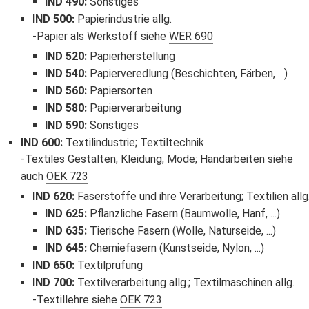
IND 490
:
Sonstiges
IND 500
:
Papierindustrie allg.
Papier als Werkstoff siehe
WER 690
IND 520
:
Papierherstellung
IND 540
:
Papierveredlung (Beschichten, Färben, ...)
IND 560
:
Papiersorten
IND 580
:
Papierverarbeitung
IND 590
:
Sonstiges
IND 600
:
Textilindustrie; Textiltechnik
Textiles Gestalten; Kleidung; Mode; Handarbeiten siehe
auch
OEK 723
IND 620
:
Faserstoffe und ihre Verarbeitung; Textilien allg
IND 625
:
Pflanzliche Fasern (Baumwolle, Hanf, ...)
IND 635
:
Tierische Fasern (Wolle, Naturseide, ...)
IND 645
:
Chemiefasern (Kunstseide, Nylon, ...)
IND 650
:
Textilprüfung
IND 700
:
Textilverarbeitung allg.; Textilmaschinen allg.
Textillehre siehe
OEK 723