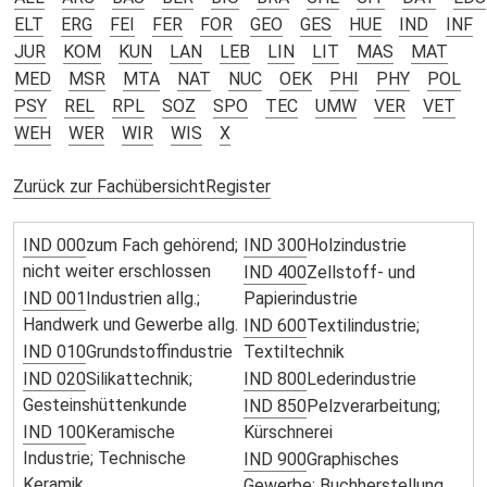
ELT
ERG
FEI
FER
FOR
GEO
GES
HUE
IND
INF
JUR
KOM
KUN
LAN
LEB
LIN
LIT
MAS
MAT
MED
MSR
MTA
NAT
NUC
OEK
PHI
PHY
POL
PSY
REL
RPL
SOZ
SPO
TEC
UMW
VER
VET
WEH
WER
WIR
WIS
X
Zurück zur Fachübersicht
Register
IND 000
zum Fach gehörend;
IND 300
Holzindustrie
nicht weiter erschlossen
IND 400
Zellstoff- und
IND 001
Industrien allg.;
Papierindustrie
Handwerk und Gewerbe allg.
IND 600
Textilindustrie;
IND 010
Grundstoffindustrie
Textiltechnik
IND 020
Silikattechnik;
IND 800
Lederindustrie
Gesteinshüttenkunde
IND 850
Pelzverarbeitung;
IND 100
Keramische
Kürschnerei
Industrie; Technische
IND 900
Graphisches
Keramik
Gewerbe; Buchherstellung