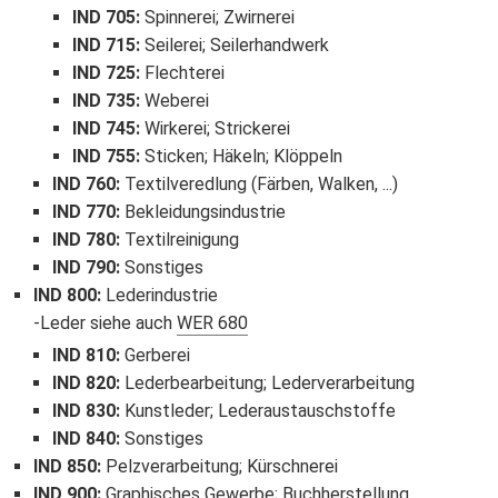
IND 705
:
Spinnerei; Zwirnerei
IND 715
:
Seilerei; Seilerhandwerk
IND 725
:
Flechterei
IND 735
:
Weberei
IND 745
:
Wirkerei; Strickerei
IND 755
:
Sticken; Häkeln; Klöppeln
IND 760
:
Textilveredlung (Färben, Walken, ...)
IND 770
:
Bekleidungsindustrie
IND 780
:
Textilreinigung
IND 790
:
Sonstiges
IND 800
:
Lederindustrie
Leder siehe auch
WER 680
IND 810
:
Gerberei
IND 820
:
Lederbearbeitung; Lederverarbeitung
IND 830
:
Kunstleder; Lederaustauschstoffe
IND 840
:
Sonstiges
IND 850
:
Pelzverarbeitung; Kürschnerei
IND 900
:
Graphisches Gewerbe; Buchherstellung