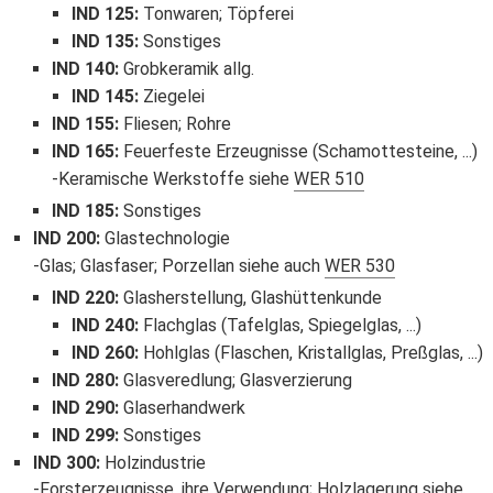
IND 125
:
Tonwaren; Töpferei
IND 135
:
Sonstiges
IND 140
:
Grobkeramik allg.
IND 145
:
Ziegelei
IND 155
:
Fliesen; Rohre
IND 165
:
Feuerfeste Erzeugnisse (Schamottesteine, ...)
Keramische Werkstoffe siehe
WER 510
IND 185
:
Sonstiges
IND 200
:
Glastechnologie
Glas; Glasfaser; Porzellan siehe auch
WER 530
IND 220
:
Glasherstellung, Glashüttenkunde
IND 240
:
Flachglas (Tafelglas, Spiegelglas, ...)
IND 260
:
Hohlglas (Flaschen, Kristallglas, Preßglas, ...)
IND 280
:
Glasveredlung; Glasverzierung
IND 290
:
Glaserhandwerk
IND 299
:
Sonstiges
IND 300
:
Holzindustrie
Forsterzeugnisse, ihre Verwendung; Holzlagerung siehe