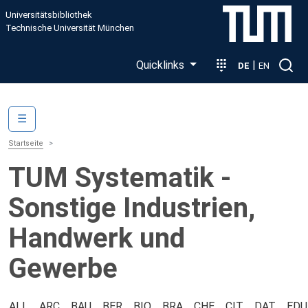
Direkt zum Inhalt
Universitätsbibliothek
Technische Universität München
Quicklinks
|
DE
EN
Main navigation
☰
Startseite
TUM Systematik -
Sonstige Industrien,
Handwerk und
Gewerbe
ALL
ARC
BAU
BER
BIO
BRA
CHE
CIT
DAT
EDU