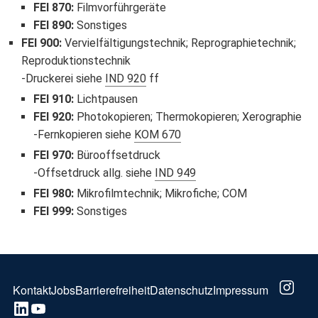
FEI 870
:
Filmvorführgeräte
FEI 890
:
Sonstiges
FEI 900
:
Vervielfältigungstechnik; Reprographietechnik;
Reproduktionstechnik
Druckerei siehe
IND 920
ff
FEI 910
:
Lichtpausen
FEI 920
:
Photokopieren; Thermokopieren; Xerographie
Fernkopieren siehe
KOM 670
FEI 970
:
Bürooffsetdruck
Offsetdruck allg. siehe
IND 949
FEI 980
:
Mikrofilmtechnik; Mikrofiche; COM
FEI 999
:
Sonstiges
FOOTER
Kontakt
Jobs
Barrierefreiheit
Datenschutz
Impressum