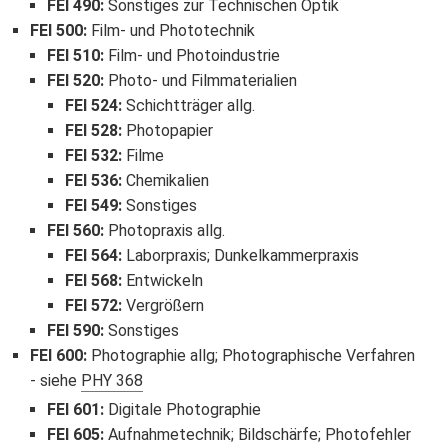
FEI 490
:
Sonstiges zur Technischen Optik
FEI 500
:
Film- und Phototechnik
FEI 510
:
Film- und Photoindustrie
FEI 520
:
Photo- und Filmmaterialien
FEI 524
:
Schichtträger allg.
FEI 528
:
Photopapier
FEI 532
:
Filme
FEI 536
:
Chemikalien
FEI 549
:
Sonstiges
FEI 560
:
Photopraxis allg.
FEI 564
:
Laborpraxis; Dunkelkammerpraxis
FEI 568
:
Entwickeln
FEI 572
:
Vergrößern
FEI 590
:
Sonstiges
FEI 600
:
Photographie allg; Photographische Verfahren
siehe
PHY 368
FEI 601
:
Digitale Photographie
FEI 605
:
Aufnahmetechnik; Bildschärfe; Photofehler