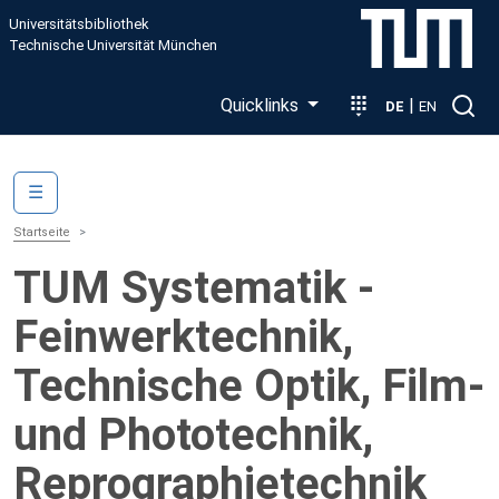
Direkt zum Inhalt
Universitätsbibliothek
Technische Universität München
Quicklinks
|
DE
EN
Main navigation
☰
Startseite
TUM Systematik -
Feinwerktechnik,
Technische Optik, Film-
und Phototechnik,
Reprographietechnik