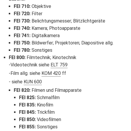
FEI 710
:
Objektive
FEI 720
:
Filter
FEI 730
:
Belichtungsmesser; Blitzlichtgeräte
FEI 740
:
Kamera; Photoapparate
FEI 741
:
Digitalkamera
FEI 750
:
Bildwerfer; Projektoren; Diapositive allg.
FEI 780
:
Sonstiges
FEI 800
:
Filmtechnik; Kinotechnik
Videotechnik siehe
ELT 759
Film allg. siehe
KOM 420
ff
siehe
KUN 600
FEI 820
:
Filmen und Filmapparate
FEI 825
:
Schmalfilm
FEI 835
:
Kinofilm
FEI 845
:
Trickfilm
FEI 850
:
Videofilmen
FEI 855
:
Sonstiges