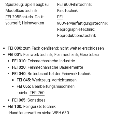
Spielzeug; Spielzeugbau;
FEI 800
Filmtechnik;
Modellbautechnik
Kinotechnik
FEI 295
Basteln; Do-it-
FEI
yourself; Heimwerken
900
Vervielfältigungstechnik;
Reprographietechnik;
Reproduktionstechnik
FEI 000
:
zum Fach gehörend; nicht weiter erschlossen
FEI 001
:
Feinwerktechnik; Feinmechanik; Gerätebau
FEI 010
:
Feinmechanische Industrie
FEI 020
:
Feinmechanische Bauelemente
FEI 040
:
Betriebsmittel der Feinwerktechnik
FEI 045
:
Werkzeug; Vorrichtungen
FEI 055
:
Bearbeitungsmaschinen
siehe
FER 760
FEI 065
:
Sonstiges
FEI 100
:
Feingerätetechnik
Handfeuerwaffen siehe
WEH 630