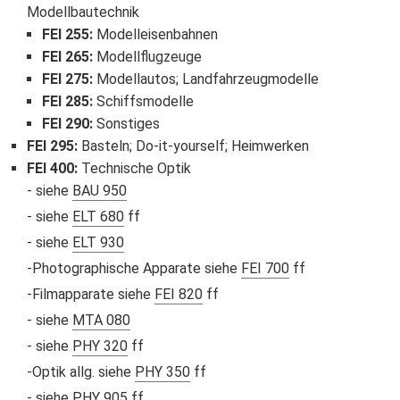
Modellbautechnik
FEI 255
:
Modelleisenbahnen
FEI 265
:
Modellflugzeuge
FEI 275
:
Modellautos; Landfahrzeugmodelle
FEI 285
:
Schiffsmodelle
FEI 290
:
Sonstiges
FEI 295
:
Basteln; Do-it-yourself; Heimwerken
FEI 400
:
Technische Optik
siehe
BAU 950
siehe
ELT 680
ff
siehe
ELT 930
Photographische Apparate siehe
FEI 700
ff
Filmapparate siehe
FEI 820
ff
siehe
MTA 080
siehe
PHY 320
ff
Optik allg. siehe
PHY 350
ff
siehe
PHY 905
ff