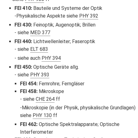
FEI 410
:
Bauteile und Systeme der Optik
Physikalische Aspekte siehe
PHY 392
FEI 430
:
Feinoptik; Augenoptik; Brillen
siehe
MED 377
FEI 440
:
Lichtwellenleiter; Faseroptik
siehe
ELT 683
siehe auch
PHY 394
FEI 450
:
Optische Geräte allg.
siehe
PHY 393
FEI 454
:
Fernrohre; Ferngläser
FEI 458
:
Mikroskope
siehe
CHE 264
ff
Mikroskopie (in der Physik, physikalische Grundlagen)
siehe
PHY 130
ff
FEI 462
:
Optische Spektralapparate; Optische
Interferometer