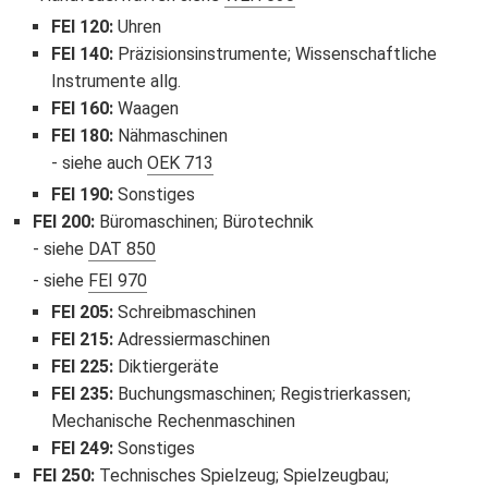
FEI 120
:
Uhren
FEI 140
:
Präzisionsinstrumente; Wissenschaftliche
Instrumente allg.
FEI 160
:
Waagen
FEI 180
:
Nähmaschinen
siehe auch
OEK 713
FEI 190
:
Sonstiges
FEI 200
:
Büromaschinen; Bürotechnik
siehe
DAT 850
siehe
FEI 970
FEI 205
:
Schreibmaschinen
FEI 215
:
Adressiermaschinen
FEI 225
:
Diktiergeräte
FEI 235
:
Buchungsmaschinen; Registrierkassen;
Mechanische Rechenmaschinen
FEI 249
:
Sonstiges
FEI 250
:
Technisches Spielzeug; Spielzeugbau;