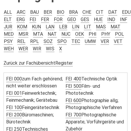
ALL
ARC
BAU
BER
BIO
BRA
CHE
CIT
DAT
EDU
ELT
ERG
FEI
FER
FOR
GEO
GES
HUE
IND
INF
JUR
KOM
KUN
LAN
LEB
LIN
LIT
MAS
MAT
MED
MSR
MTA
NAT
NUC
OEK
PHI
PHY
POL
PSY
REL
RPL
SOZ
SPO
TEC
UMW
VER
VET
WEH
WER
WIR
WIS
X
Zurück zur Fachübersicht
Register
FEI 000
zum Fach gehörend;
FEI 400
Technische Optik
nicht weiter erschlossen
FEI 500
Film- und
FEI 001
Feinwerktechnik;
Phototechnik
Feinmechanik; Gerätebau
FEI 600
Photographie allg;
FEI 100
Feingerätetechnik
Photographische Verfahren
FEI 200
Büromaschinen;
FEI 700
Photographische
Bürotechnik
Apparate; Vorführgeräte und
Zubehör
FEI 250
Technisches