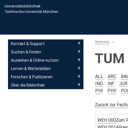
Direkt zum Inhalt
Universitätsbibliothek
Technische Universität München
Main navigation
Startseite
Kontakt & Support
Suchen & Finden
TUM 
Ausleihen & Online nutzen
Lernen & Weiterbilden
ALL
ARC
BA
Forschen & Publizieren
IND
INF
JUR
Über die Bibliothek
PHI
PHY
PO
Zurück zur Fach
WEH 000
Zum F
WEH 001
Allge