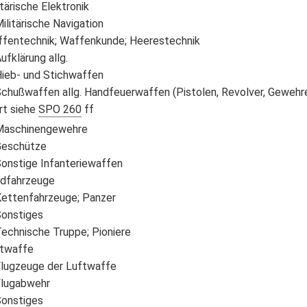
tärische Elektronik
ilitärische Navigation
fentechnik; Waffenkunde; Heerestechnik
ufklärung allg.
ieb- und Stichwaffen
chußwaffen allg. Handfeuerwaffen (Pistolen, Revolver, Gewehre, 
rt siehe
SPO 260
ff
aschinengewehre
eschütze
onstige Infanteriewaffen
dfahrzeuge
ettenfahrzeuge; Panzer
onstiges
echnische Truppe; Pioniere
twaffe
lugzeuge der Luftwaffe
lugabwehr
onstiges