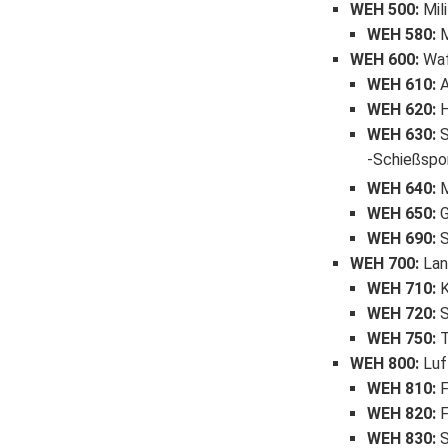
WEH 500
:
Mili
WEH 580
:
M
WEH 600
:
Waf
WEH 610
:
A
WEH 620
:
H
WEH 630
:
S
Schießspo
WEH 640
:
M
WEH 650
:
G
WEH 690
:
S
WEH 700
:
Lan
WEH 710
:
K
WEH 720
:
S
WEH 750
:
T
WEH 800
:
Luf
WEH 810
:
F
WEH 820
:
F
WEH 830
:
S