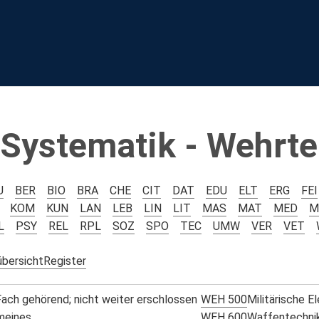
Systematik - Wehrte
U
BER
BIO
BRA
CHE
CIT
DAT
EDU
ELT
ERG
FEI
KOM
KUN
LAN
LEB
LIN
LIT
MAS
MAT
MED
M
L
PSY
REL
RPL
SOZ
SPO
TEC
UMW
VER
VET
übersicht
Register
ach gehörend; nicht weiter erschlossen
WEH 500
Militärische E
meines
WEH 600
Waffentechnik