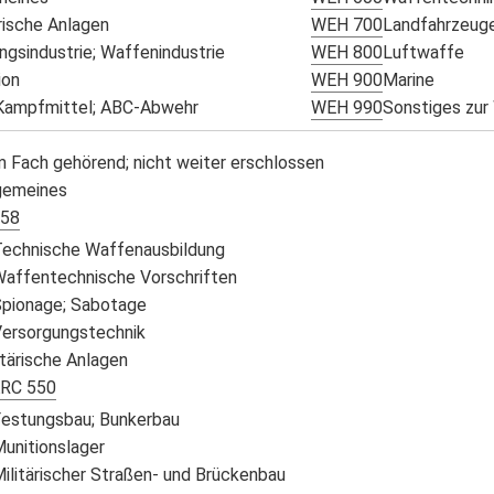
ärische Anlagen
WEH 700
Landfahrzeug
ngsindustrie; Waffenindustrie
WEH 800
Luftwaffe
ion
WEH 900
Marine
ampfmittel; ABC-Abwehr
WEH 990
Sonstiges zur
 Fach gehörend; nicht weiter erschlossen
gemeines
58
echnische Waffenausbildung
affentechnische Vorschriften
pionage; Sabotage
ersorgungstechnik
tärische Anlagen
RC 550
estungsbau; Bunkerbau
unitionslager
ilitärischer Straßen- und Brückenbau