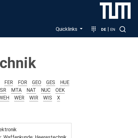
Quicklinks
|
DE
EN
chnik
FER
FOR
GEO
GES
HUE
SR
MTA
NAT
NUC
OEK
WEH
WER
WIR
WIS
X
lektronik
; Waffenkunde; Heerestechnik