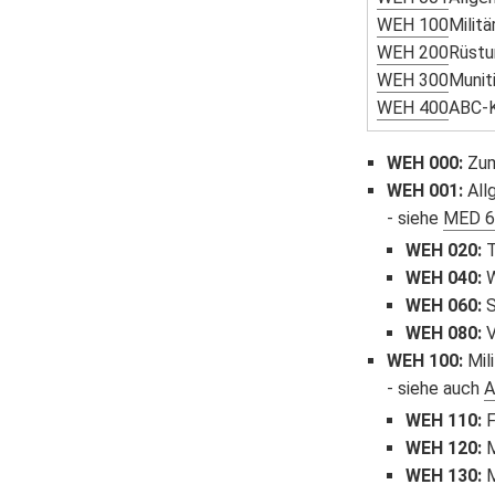
WEH 100
Milit
WEH 200
Rüstu
WEH 300
Munit
WEH 400
ABC-K
WEH 000
:
Zum
WEH 001
:
All
siehe
MED 6
WEH 020
:
T
WEH 040
:
W
WEH 060
:
S
WEH 080
:
V
WEH 100
:
Mili
siehe auch
A
WEH 110
:
F
WEH 120
:
M
WEH 130
:
M