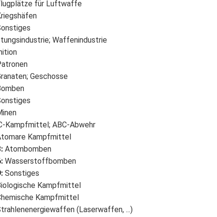
lugplätze für Luftwaffe
riegshäfen
onstiges
tungsindustrie; Waffenindustrie
ition
atronen
ranaten; Geschosse
omben
onstiges
inen
-Kampfmittel; ABC-Abwehr
tomare Kampfmittel
3
:
Atombomben
6
:
Wasserstoffbomben
9
:
Sonstiges
iologische Kampfmittel
hemische Kampfmittel
trahlenenergiewaffen (Laserwaffen, ...)