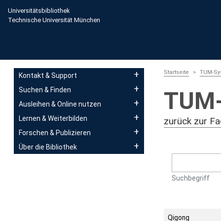
Direkt zum Inhalt
Universitätsbibliothek
Technische Universität München
Main navigation
Startseite
TUM-Sys
Kontakt & Support
Suchen & Finden
TUM-
Ausleihen & Online nutzen
Lernen & Weiterbilden
zurück zur Fa
Forschen & Publizieren
Über die Bibliothek
Suchbegriff
Qigong