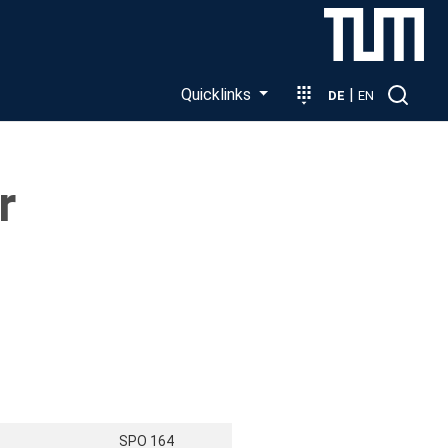
Quicklinks
|
DE
EN
r
SPO 164