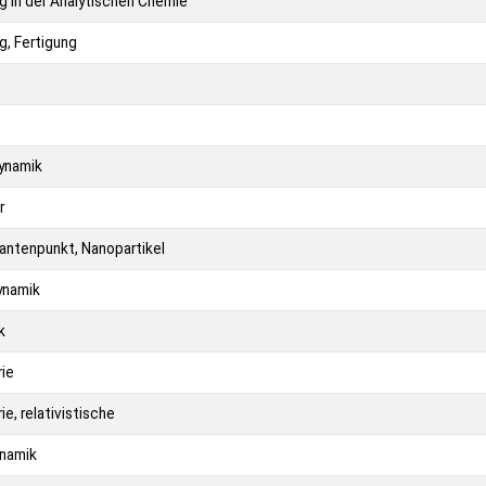
g in der Analytischen Chemie
g, Fertigung
ynamik
r
antenpunkt, Nanopartikel
ynamik
k
ie
e, relativistische
ynamik