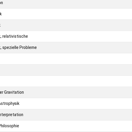
on
k
k
relativistische
 spezielle Probleme
r Gravitation
Astrophysik
nterpretation
Philosophie