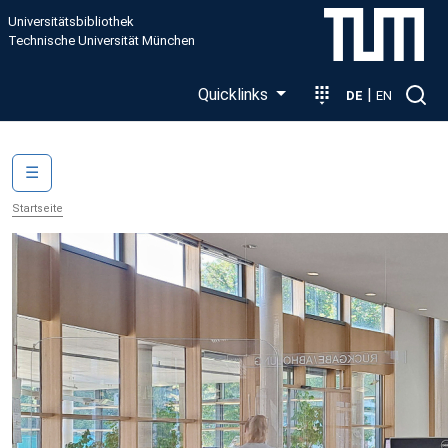
Direkt zum Inhalt
Universitätsbibliothek
Technische Universität München
Quicklinks
|
DE
EN
Main navigation
☰
Startseite