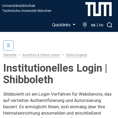
Direkt zum Inhalt
Universitätsbibliothek
Technische Universität München
Quicklinks
|
DE
EN
Main navigation
☰
Startseite
Ausleihen & Online nutzen
Online-Zugang
Institutionelles Login |
Shibboleth
Shibboleth ist ein Login-Verfahren für Webdienste, das
auf verteilter Authentifizierung und Autorisierung
basiert. Es ermöglicht Ihnen, sich einmalig über Ihre
Heimateinrichtung anzumelden und anschließend