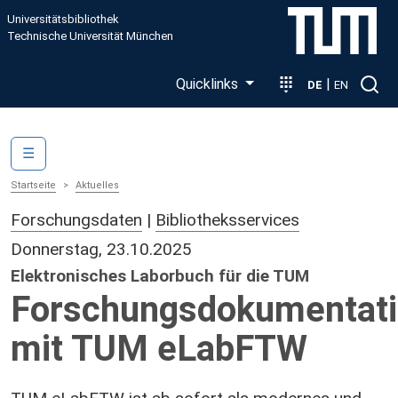
Direkt zum Inhalt
Universitätsbibliothek
Technische Universität München
Quicklinks
|
DE
EN
Main navigation
☰
Startseite
Aktuelles
Forschungsdaten
|
Bibliotheksservices
Donnerstag, 23.10.2025
Elektronisches Laborbuch für die TUM
Forschungsdokumentat
mit TUM eLabFTW