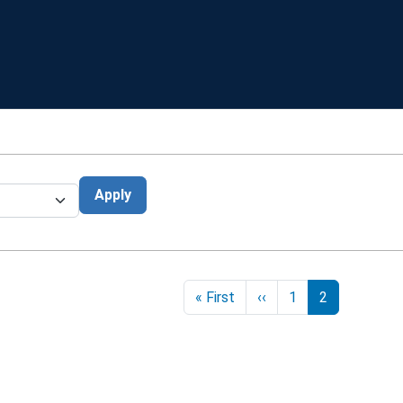
Apply
erierung
Erste Seite
Vorherige Seite
« First
‹‹
1
2