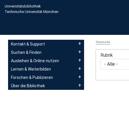
Direkt zum Inhalt
Universitätsbibliothek
Technische Universität München
Main navigation
Startseite
Kontakt & Support
Suchen & Finden
Rubrik
Ausleihen & Online nutzen
Lernen & Weiterbilden
Forschen & Publizieren
Über die Bibliothek
Seitennumm