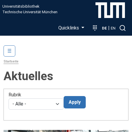
Direkt zum Inhalt
Universitätsbibliothek
Technische Universität München
Quicklinks
|
DE
EN
Main navigation
☰
Startseite
Aktuelles
Rubrik
Apply