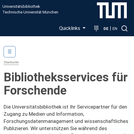
Direkt zum Inhalt
Universitätsbibliothek
Technische Universität München
Quicklinks
|
DE
EN
Main navigation
☰
Startseite
Bibliotheksservices für
Forschende
Die Universitätsbibliothek ist Ihr Servicepartner für den
Zugang zu Medien und Information,
Forschungsdatenmanagement und wissenschaftliches
Publizieren. Wir unterstützen Sie während des