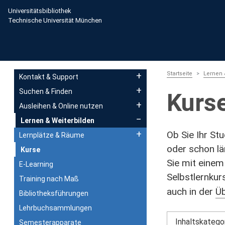
Direkt zum Inhalt
Universitätsbibliothek
Technische Universität München
Main navigation
Startseite
Lernen 
Kontakt & Support
Suchen & Finden
Kurs
Ausleihen & Online nutzen
Lernen & Weiterbilden
Ob Sie Ihr St
Lernplätze & Räume
oder schon lä
Kurse
Sie mit eine
E-Learning
Selbstlernkur
Training nach Maß
auch in der
Üb
Bibliotheksführungen
Lehrbuchsammlungen
Inhaltskatego
Semesterapparate