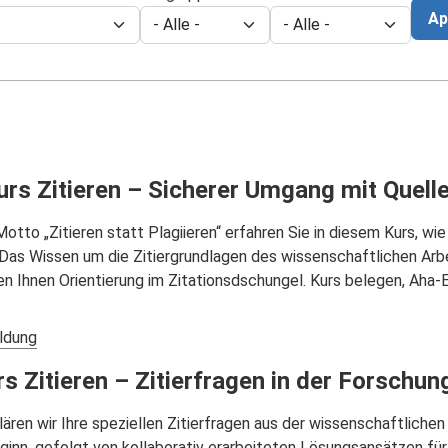
Ap
s Zitieren – Sicherer Umgang mit Quelle
tto „Zitieren statt Plagiieren“ erfahren Sie in diesem Kurs, wi
. Das Wissen um die Zitiergrundlagen des wissenschaftlichen Arb
Ihnen Orientierung im Zitationsdschungel. Kurs belegen, Aha-Er
ldung
rs Zitieren – Zitierfragen in der Forsch
lären wir Ihre speziellen Zitierfragen aus der wissenschaftlichen
ginn, gefolgt von kollaborativ erarbeiteten Lösungsansätzen fü