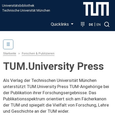
Direkt zum Inhalt
Universitätsbibliothek
Technische Universität München
Quicklinks
|
DE
EN
Main navigation
☰
Startseite
Forschen & Publizieren
TUM.University Press
Als Verlag der Technischen Universität München
unterstützt TUM.University Press TUM-Angehörige bei
der Publikation ihrer Forschungsergebnisse. Das
Publikationsspektrum orientiert sich am Fächerkanon
der TUM und spiegelt die Vielfalt von Forschung, Lehre
und Geschichte an der TUM wider.