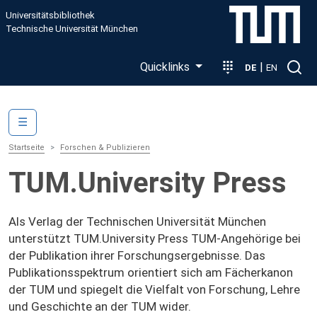
Direkt zum Inhalt
Universitätsbibliothek
Technische Universität München
Quicklinks
|
DE
EN
Main navigation
☰
Startseite
Forschen & Publizieren
TUM.University Press
Als Verlag der Technischen Universität München
unterstützt TUM.University Press TUM-Angehörige bei
der Publikation ihrer Forschungsergebnisse. Das
Publikationsspektrum orientiert sich am Fächerkanon
der TUM und spiegelt die Vielfalt von Forschung, Lehre
und Geschichte an der TUM wider.