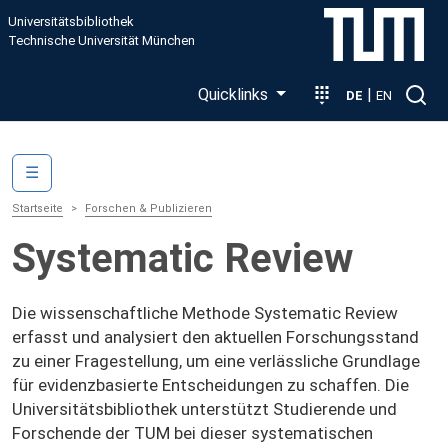
Direkt zum Inhalt
Universitätsbibliothek
Technische Universität München
Quicklinks
|
DE
EN
Main navigation
☰
Startseite
Forschen & Publizieren
Systematic Review
Die wissenschaftliche Methode Systematic Review
erfasst und analysiert den aktuellen Forschungsstand
zu einer Fragestellung, um eine verlässliche Grundlage
für evidenzbasierte Entscheidungen zu schaffen. Die
Universitätsbibliothek unterstützt Studierende und
Forschende der TUM bei dieser systematischen