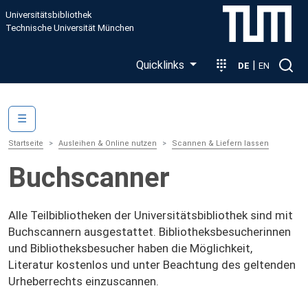
Direkt zum Inhalt
Universitätsbibliothek
Technische Universität München
Quicklinks
|
DE
EN
Main navigation
☰
Startseite
Ausleihen & Online nutzen
Scannen & Liefern lassen
Buchscanner
Alle Teilbibliotheken der Universitätsbibliothek sind mit
Buchscannern ausgestattet. Bibliotheksbesucherinnen
und Bibliotheksbesucher haben die Möglichkeit,
Literatur kostenlos und unter Beachtung des geltenden
Urheberrechts einzuscannen.