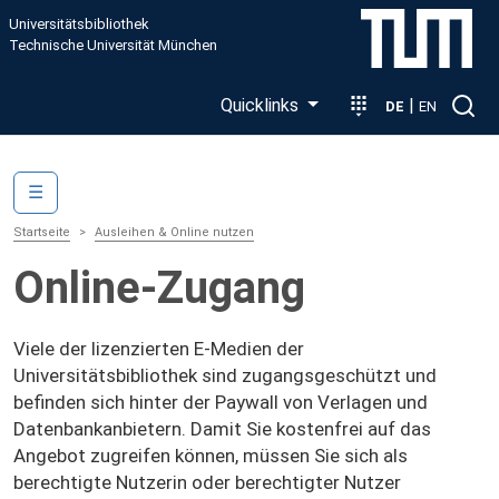
Direkt zum Inhalt
Universitätsbibliothek
Technische Universität München
Quicklinks
|
DE
EN
Main navigation
☰
Startseite
Ausleihen & Online nutzen
Online-Zugang
Viele der lizenzierten E-Medien der
Universitätsbibliothek sind zugangsgeschützt und
befinden sich hinter der Paywall von Verlagen und
Datenbankanbietern. Damit Sie kostenfrei auf das
Angebot zugreifen können, müssen Sie sich als
berechtigte Nutzerin oder berechtigter Nutzer