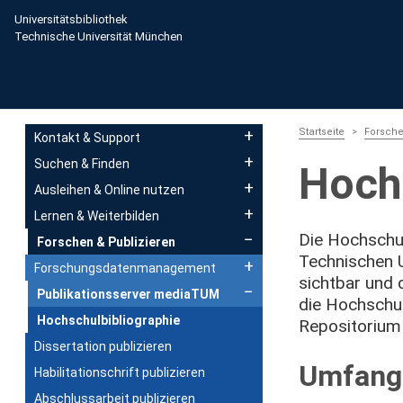
Direkt zum Inhalt
Universitätsbibliothek
Technische Universität München
Main navigation
Startseite
Forsche
Kontakt & Support
Suchen & Finden
Hoch
Ausleihen & Online nutzen
Lernen & Weiterbilden
Die Hochschul
Forschen & Publizieren
Technischen U
Forschungsdatenmanagement
sichtbar und 
Publikationsserver mediaTUM
die Hochschul
Hochschulbibliographie
Repositorium
Dissertation publizieren
Umfang 
Habilitationschrift publizieren
Abschlussarbeit publizieren