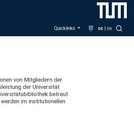
Quicklinks
|
DE
EN
ionen von Mitgliedern der
eistung der Universität
versitätsbibliothek betreut
 werden im institutionellen