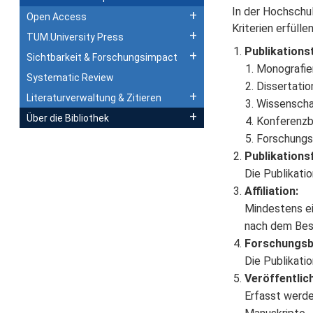
In der Hochschul
Open Access
Kriterien erfüllen
TUM.University Press
Publikations
Sichtbarkeit & Forschungsimpact
Monografie
Systematic Review
Dissertati
Literaturverwaltung & Zitieren
Wissenscha
Über die Bibliothek
Konferenzb
Forschungs
Publikations
Die Publikati
Affiliation:
Mindestens ei
nach dem Bes
Forschungsb
Die Publikati
Veröffentlic
Erfasst werden