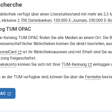
echerche
bibliothek verfügt über einen Literaturbestand mit mehr als 2,3 
, inklusive
2.700 Datenbanken
,
150.000 E-Journals
,
290.000 E-B
log TUM OPAC
ne-Katalog TUM OPAC finden Sie alle Medien an einem Ort. Die 
issenschaftlicher Bibliotheken können Sie direkt bestellen, aus
onalCard
ist Ihr Bibliotheksausweis und mit Erhalt sind Sie a
tzung freigeschaltet.
hekskonto
können Sie sich mit Ihrer
TUM-Kennung
einloggen
ht an der TUM verfügbar sind, können Sie über die
Fernleihe
bestel
PAC