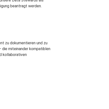
unsere Data Stewards als
igung beantragt werden.
ent zu dokumentieren und zu
 die miteinander kompatiblen
d kollaborativen