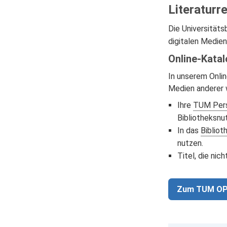
Literaturr
Die Universitäts
digitalen Medien
Online-Kata
In unserem Onli
Medien anderer w
Ihre
TUM Pers
Bibliotheksnu
In das
Bibliot
nutzen.
Titel, die nic
Zum TUM O