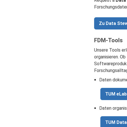
Request a
Data
Forschungsdaten
Zu Data Ste
FDM-Tools
Unsere Tools er
organisieren. O
Softwareprodukte
Forschungsallta
Daten dokume
TUM eLa
Daten organi
TUM Data