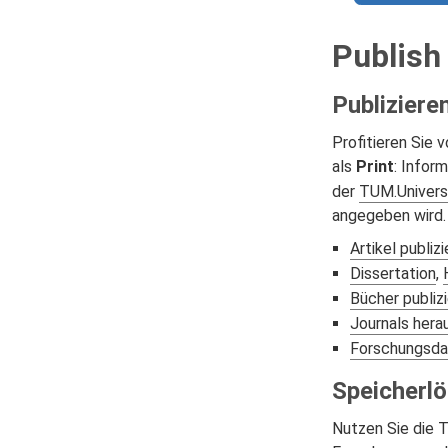
Publish
Publiziere
Profitieren Sie 
als
Print
: Infor
der
TUM.Univers
angegeben wird.
Artikel publiz
Dissertation
,
Bücher publiz
Journals her
Forschungsdat
Speicherl
Nutzen Sie die