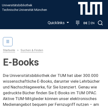
Direkt zum Inhalt
Universitätsbibliothek
Technische Universität München
Quicklinks
|
DE
EN
Main navigation
☰
Startseite
Suchen & Finden
E-Books
Die Universitätsbibliothek der TUM hat über 300.000
wissenschaftliche E-Books, darunter viele Lehrbücher
und Nachschlagewerke, für Sie lizenziert. Genau wie
gedruckte Bücher finden Sie E-Books im TUM OPAC.
Aktive TUM-Mitglieder können unser elektronisches
Medienangebot bequem per Fernzugriff nutzen – am