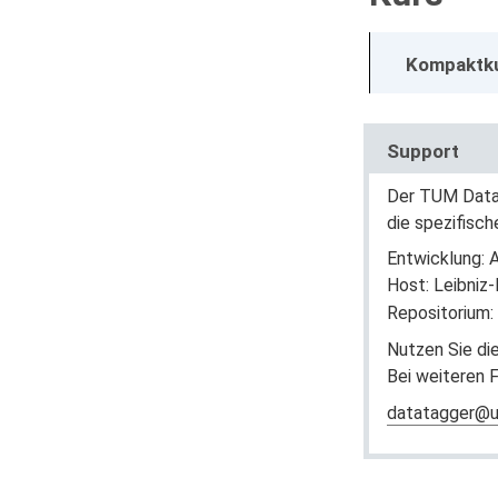
Kompaktk
Support
Der TUM DataT
die spezifisc
Entwicklung:
Host: Leibniz
Repositorium:
Nutzen Sie di
Bei weiteren 
datatagger@u