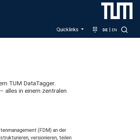
Quicklinks
|
DE
EN
 dem TUM DataTagger.
– alles in einem zentralen
sdatenmanagement (FDM) an der
rukturieren, versionieren, teilen