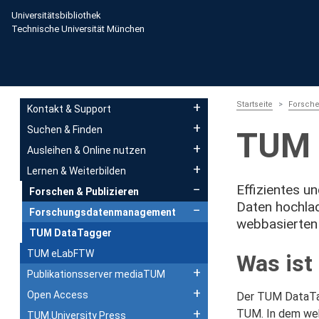
Direkt zum Inhalt
Universitätsbibliothek
Technische Universität München
Main navigation
Startseite
Forsche
Kontakt & Support
Suchen & Finden
TUM 
Ausleihen & Online nutzen
Lernen & Weiterbilden
Effizientes 
Forschen & Publizieren
Daten hochlad
Forschungsdatenmanagement
webbasierten
TUM DataTagger
TUM eLabFTW
Was ist
Publikationsserver mediaTUM
Open Access
Der TUM DataTag
TUM. In dem webb
TUM.University Press